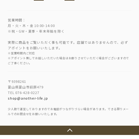
営業時間：
月・火・木・金 10:00-14:00
※祝・GW・夏季・年末年始を除く
実際に商品をご覧いただく事も可能です。店舗ではありませんので、必ず
アポイントをお願いいたします。
※営業時間内ご対応
※アポイント無しでお越しいただいた場合はお断りさせていただく場合がございますので
ご了承ください。
〒9398261
富山県富山市萩原479
TEL 076-428-0227
shop@another-life.jp
少人数で運営しておりますのでお電話がつながりづらい場合があります。できる限りメー
ルでのお問合せをお願いいたします。