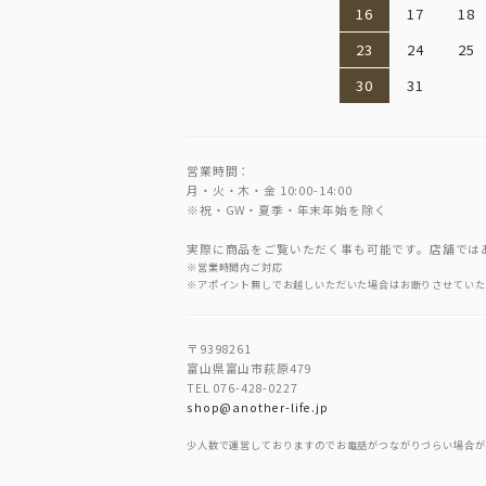
16
17
18
23
24
25
30
31
営業時間：
月・火・木・金 10:00-14:00
※祝・GW・夏季・年末年始を除く
実際に商品をご覧いただく事も可能です。店舗では
※営業時間内ご対応
※アポイント無しでお越しいただいた場合はお断りさせていた
〒9398261
富山県富山市萩原479
TEL 076-428-0227
shop@another-life.jp
少人数で運営しておりますのでお電話がつながりづらい場合が