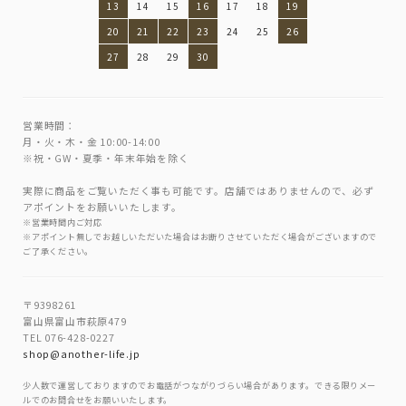
13
14
15
16
17
18
19
20
21
22
23
24
25
26
27
28
29
30
営業時間：
月・火・木・金 10:00-14:00
※祝・GW・夏季・年末年始を除く
実際に商品をご覧いただく事も可能です。店舗ではありませんので、必ず
アポイントをお願いいたします。
※営業時間内ご対応
※アポイント無しでお越しいただいた場合はお断りさせていただく場合がございますので
ご了承ください。
〒9398261
富山県富山市萩原479
TEL 076-428-0227
shop@another-life.jp
少人数で運営しておりますのでお電話がつながりづらい場合があります。できる限りメー
ルでのお問合せをお願いいたします。