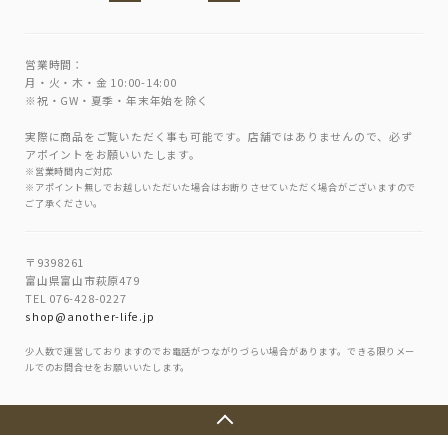
営業時間：
月・火・木・金 10:00-14:00
※祝・GW・夏季・年末年始を除く
実際に商品をご覧いただく事も可能です。店舗ではありませんので、必ず
アポイントをお願いいたします。
※営業時間内ご対応
※アポイント無しでお越しいただいた場合はお断りさせていただく場合がございますので
ご了承ください。
〒9398261
富山県富山市萩原479
TEL 076-428-0227
shop@another-life.jp
少人数で運営しておりますのでお電話がつながりづらい場合があります。できる限りメー
ルでのお問合せをお願いいたします。