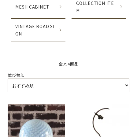
COLLECTION ITE
MESH CABINET
M
VINTAGE ROAD SI
GN
全394商品
並び替え