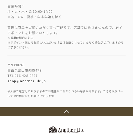
営業時間：
月・火・木・金 10:00-14:00
※祝・GW・夏季・年末年始を除く
実際に商品をご覧いただく事も可能です。店舗ではありませんので、必ず
アポイントをお願いいたします。
※営業時間内ご対応
※アポイント無しでお越しいただいた場合はお断りさせていただく場合がございますので
ご了承ください。
〒9398261
富山県富山市萩原479
TEL 076-428-0227
shop@another-life.jp
少人数で運営しておりますのでお電話がつながりづらい場合があります。できる限りメー
ルでのお問合せをお願いいたします。