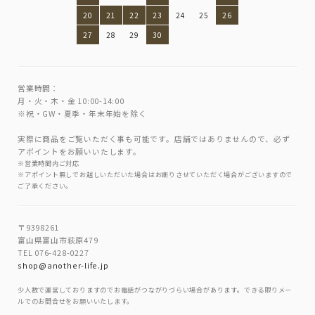
20
21
22
23
24
25
26
27
28
29
30
営業時間：
月・火・木・金 10:00-14:00
※祝・GW・夏季・年末年始を除く
実際に商品をご覧いただく事も可能です。店舗ではありませんので、必ず
アポイントをお願いいたします。
※営業時間内ご対応
※アポイント無しでお越しいただいた場合はお断りさせていただく場合がございますので
ご了承ください。
〒9398261
富山県富山市萩原479
TEL 076-428-0227
shop@another-life.jp
少人数で運営しておりますのでお電話がつながりづらい場合があります。できる限りメー
ルでのお問合せをお願いいたします。