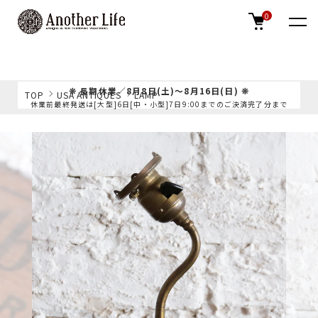
0
❊ 長期休業／8月8日(土)～8月16日(日) ❊
TOP
USA ANTIQUES
LAMP
休業前最終発送は[大型]6日[中・小型]7日9:00までのご決済完了分まで