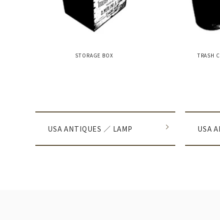
STORAGE BOX
TRASH 
グループ一覧
USA ANTIQUES ／ LAMP
USA 