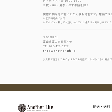
月・火・木・金 10:00-14:00
※祝・GW・夏季・年末年始を除く
実際に商品をご覧いただく事も可能です。店舗では
※営業時間内ご対応
※アポイント無しでお越しいただいた場合はお断りさせていた
〒9398261
富山県富山市萩原479
TEL 076-428-0227
shop@another-life.jp
少人数で運営しておりますのでお電話がつながりづらい場合が
配送・送料