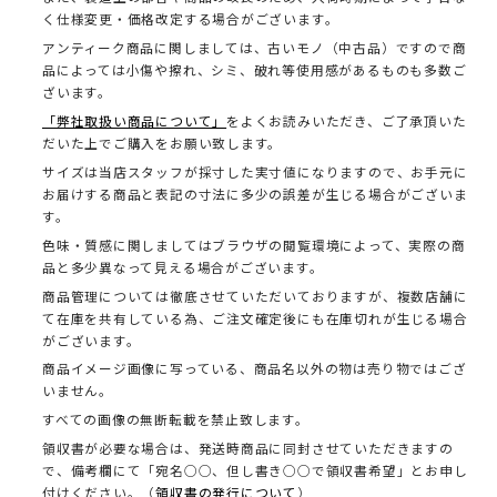
く仕様変更・価格改定する場合がございます。
アンティーク商品に関しましては、古いモノ（中古品）ですので商
品によっては小傷や擦れ、シミ、破れ等使用感があるものも多数ご
ざいます。
「弊社取扱い商品について」
をよくお読みいただき、ご了承頂いた
だいた上でご購入をお願い致します。
サイズは当店スタッフが採寸した実寸値になりますので、お手元に
お届けする商品と表記の寸法に多少の誤差が生じる場合がございま
す。
色味・質感に関しましてはブラウザの閲覧環境によって、実際の商
品と多少異なって見える場合がございます。
商品管理については徹底させていただいておりますが、複数店舗に
て在庫を共有している為、ご注文確定後にも在庫切れが生じる場合
がございます。
商品イメージ画像に写っている、商品名以外の物は売り物ではござ
いません。
すべての画像の無断転載を禁止致します。
領収書が必要な場合は、発送時商品に同封させていただきますの
で、備考欄にて「宛名○○、但し書き○○で領収書希望」とお申し
付けください。（
領収書の発行について
）