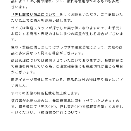
品によっては小傷や擦れ、シミ、破れ等使用感があるものも多数ご
ざいます。
「弊社取扱い商品について」
をよくお読みいただき、ご了承頂いた
だいた上でご購入をお願い致します。
サイズは当店スタッフが採寸した実寸値になりますので、お手元に
お届けする商品と表記の寸法に多少の誤差が生じる場合がございま
す。
色味・質感に関しましてはブラウザの閲覧環境によって、実際の商
品と多少異なって見える場合がございます。
商品管理については徹底させていただいておりますが、複数店舗に
て在庫を共有している為、ご注文確定後にも在庫切れが生じる場合
がございます。
商品イメージ画像に写っている、商品名以外の物は売り物ではござ
いません。
すべての画像の無断転載を禁止致します。
領収書が必要な場合は、発送時商品に同封させていただきますの
で、備考欄にて「宛名○○、但し書き○○で領収書希望」とお申し
付けください。（
領収書の発行について
）