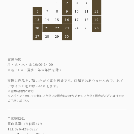
1
2
3
4
5
6
7
8
9
10
11
12
13
14
15
16
17
18
19
20
21
22
23
24
25
26
27
28
29
30
営業時間：
月・火・木・金 10:00-14:00
※祝・GW・夏季・年末年始を除く
実際に商品をご覧いただく事も可能です。店舗ではありませんので、必ず
アポイントをお願いいたします。
※営業時間内ご対応
※アポイント無しでお越しいただいた場合はお断りさせていただく場合がございますので
ご了承ください。
〒9398261
富山県富山市萩原479
TEL 076-428-0227