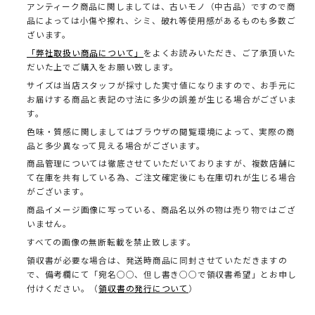
アンティーク商品に関しましては、古いモノ（中古品）ですので商
品によっては小傷や擦れ、シミ、破れ等使用感があるものも多数ご
ざいます。
「弊社取扱い商品について」
をよくお読みいただき、ご了承頂いた
だいた上でご購入をお願い致します。
サイズは当店スタッフが採寸した実寸値になりますので、お手元に
お届けする商品と表記の寸法に多少の誤差が生じる場合がございま
す。
色味・質感に関しましてはブラウザの閲覧環境によって、実際の商
品と多少異なって見える場合がございます。
商品管理については徹底させていただいておりますが、複数店舗に
て在庫を共有している為、ご注文確定後にも在庫切れが生じる場合
がございます。
商品イメージ画像に写っている、商品名以外の物は売り物ではござ
いません。
すべての画像の無断転載を禁止致します。
領収書が必要な場合は、発送時商品に同封させていただきますの
で、備考欄にて「宛名○○、但し書き○○で領収書希望」とお申し
付けください。（
領収書の発行について
）