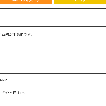
YAHOO!ショッピング
ヤフオク!
しい曲線が印象的です。
LAMP
m 台座直径 8cm